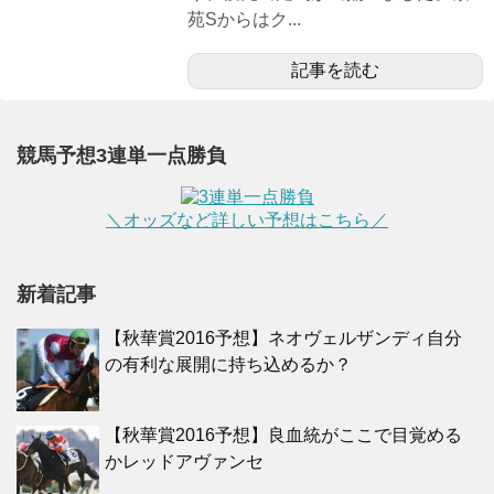
苑Sからはク...
記事を読む
競馬予想3連単一点勝負
＼オッズなど詳しい予想はこちら／
新着記事
【秋華賞2016予想】ネオヴェルザンディ自分
の有利な展開に持ち込めるか？
【秋華賞2016予想】良血統がここで目覚める
かレッドアヴァンセ