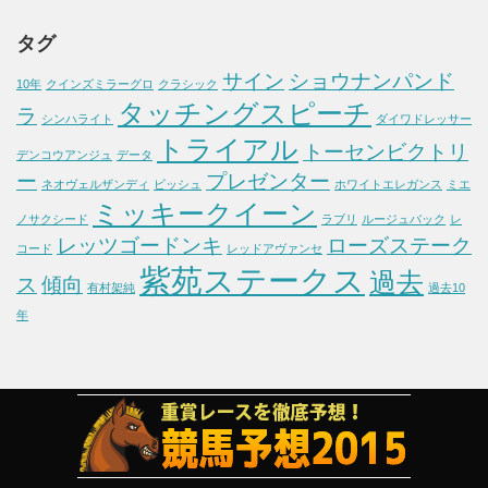
タグ
サイン
ショウナンパンド
10年
クインズミラーグロ
クラシック
タッチングスピーチ
ラ
シンハライト
ダイワドレッサー
トライアル
トーセンビクトリ
デンコウアンジュ
データ
ー
プレゼンター
ネオヴェルザンディ
ビッシュ
ホワイトエレガンス
ミエ
ミッキークイーン
ノサクシード
ラブリ
ルージュバック
レ
レッツゴードンキ
ローズステーク
コード
レッドアヴァンセ
紫苑ステークス
過去
ス
傾向
有村架純
過去10
年