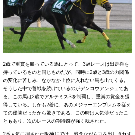
2歳で重賞を勝っている馬にとって、3冠レースは出走権を
持っているものと同じものだが、同時に2歳と3歳の力関係
の変化に苦しみ、なかなか上位に入れない馬も出てくる。
そうした中で善戦を続けているのがデンコウアンジュであ
る。この馬は2歳でアルテミスSを制覇し、重賞の賞金を獲
得している。しかも2着に、あのメジャーエンブレムを従え
ての優勝だったから驚きである。この時は人気薄だったこ
ともあり、次のレースの期待感が強く残された。
2番人気に押された阪神JFでは、残念ながら力を出しきれず