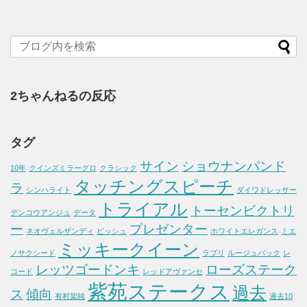
2ちゃんねるの反応
タグ
サイン
ショウナンパンド
10年
クインズミラーグロ
クラシック
タッチングスピーチ
ラ
シンハライト
ダイワドレッサー
トライアル
トーセンビクトリ
デンコウアンジュ
データ
ー
プレゼンター
ネオヴェルザンディ
ビッシュ
ホワイトエレガンス
ミエ
ミッキークイーン
ノサクシード
ラブリ
ルージュバック
レ
レッツゴードンキ
ローズステーク
コード
レッドアヴァンセ
紫苑ステークス
過去
ス
傾向
有村架純
過去10