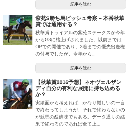
記事を読む
紫苑S勝ち馬ビッシュ考察 – 本番秋華
賞では通用する？
秋華賞トライアルの紫苑ステークスが今年
からG3に格上げされました。以前までは
OPでの開催であり、2着までの優先出走権
の付与でしたが、今年から...
記事を読む
【秋華賞2016予想】ネオヴェルザン
ディ自分の有利な展開に持ち込める
か？
実績面から考えれば、かなり厳しいの一言
で終わってしまうが、それで終わらないの
が競馬の醍醐味でもある。データ通りの結
果で終わるのであれば全て上...