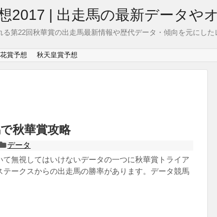
想2017 | 出走馬の最新データや
で開催される第22回秋華賞の出走馬最新情報や歴代データ・傾向を元に
花賞予想
秋天皇賞予想
馬で秋華賞攻略
データ
いて無視してはいけないデータの一つに秋華賞トライア
ステークスからの出走馬の勝率があります。データ競馬