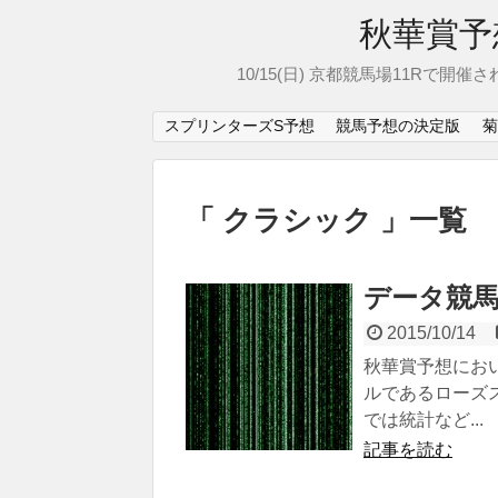
秋華賞予
10/15(日) 京都競馬場11R
スプリンターズS予想
競馬予想の決定版
菊
「 クラシック 」一覧
データ競
2015/10/14
秋華賞予想にお
ルであるローズ
では統計など...
記事を読む