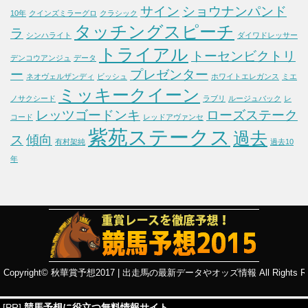
サイン
ショウナンパンド
10年
クインズミラーグロ
クラシック
タッチングスピーチ
ラ
シンハライト
ダイワドレッサー
トライアル
トーセンビクトリ
デンコウアンジュ
データ
ー
プレゼンター
ネオヴェルザンディ
ビッシュ
ホワイトエレガンス
ミエ
ミッキークイーン
ノサクシード
ラブリ
ルージュバック
レ
レッツゴードンキ
ローズステーク
コード
レッドアヴァンセ
紫苑ステークス
過去
ス
傾向
有村架純
過去10
年
Copyright©
秋華賞予想2017 | 出走馬の最新データやオッズ情報
All Rights R
[PR]
競馬予想に役立つ無料情報サイト