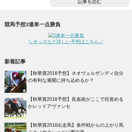
記事を読む
競馬予想3連単一点勝負
＼オッズなど詳しい予想はこちら／
新着記事
【秋華賞2016予想】ネオヴェルザンディ自分
の有利な展開に持ち込めるか？
【秋華賞2016予想】良血統がここで目覚める
かレッドアヴァンセ
【秋華賞2016出走馬】条件戦からの上がり馬